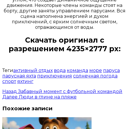
движения. Некоторые члены команды стоят на
борту, другие заняты управлением парусами. Вся
сцена наполнена энергией и духом
приключений, с ярким солнечным светом,
отражающимся от воды.
Скачать оригинал с
разрешением 4235×2777 px:
Открыть доступ за 99 руб.
Теги
активный отдых
вода
команда
море
паруса
парусная яхта
приключения
солнечная погода
спорт
яхтинг
Назад
Забавный момент с футбольной командой
Далее
Люди в глине на пляже
Похожие записи