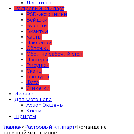
Логотипы
Растровый клипарт
PSD-исходники
Бейджи
Буклеты
Визитки
Карты
Наклейки
Обложки
Обои на рабочий стол
Постеры
Рисунки
Сканы
Текстуры
Фото
Этикетки
Иконки
Для Фотошопа
Action Экшены
Кисти
Шрифты
Главная
>
Растровый клипарт
>
Команда на
парусной яхте в море