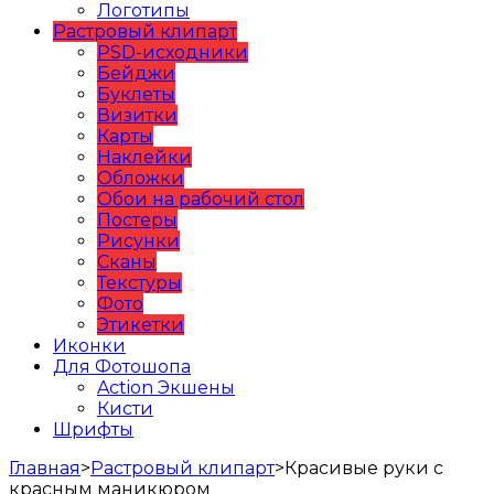
Логотипы
Растровый клипарт
PSD-исходники
Бейджи
Буклеты
Визитки
Карты
Наклейки
Обложки
Обои на рабочий стол
Постеры
Рисунки
Сканы
Текстуры
Фото
Этикетки
Иконки
Для Фотошопа
Action Экшены
Кисти
Шрифты
Главная
>
Растровый клипарт
>
Красивые руки с
красным маникюром