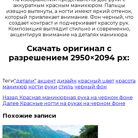
аккуратным красным маникюром. Пальцы
изящно вытянуты, а ногти имеют яркий оттенок,
который привлекает внимание. Фон черный, что
создает контраст и подчеркивает красоту рук.
Композиция выглядит стильно и современно,
акцентируя внимание на деталях маникюра.
Скачать оригинал с
разрешением 2950×2094 px:
Открыть доступ за 99 руб.
Теги
"детали"
акцент
дизайн
красный цвет
красота
маникюр
ногти
руки
стиль
черный фон
Назад
Красная маникюрная рука на черном фоне
Далее
Красные ногти на руках на черном фоне
Похожие записи