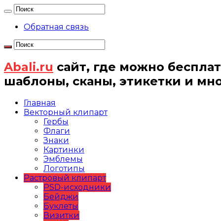
Обратная связь
Abali.ru
сайт, где можно бесплат
шаблоны, сканы, этикетки и мн
Главная
Векторный клипарт
Гербы
Флаги
Знаки
Картинки
Эмблемы
Логотипы
Растровый клипарт
PSD-исходники
Бейджи
Буклеты
Визитки