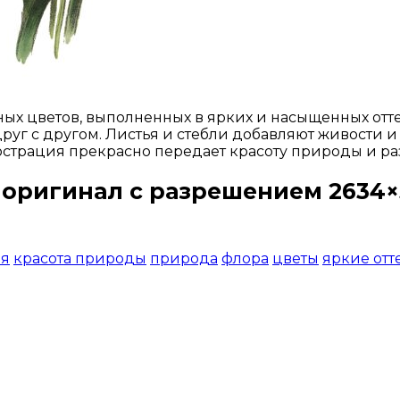
ых цветов, выполненных в ярких и насыщенных отте
друг с другом. Листья и стебли добавляют живости 
юстрация прекрасно передает красоту природы и р
 оригинал с разрешением 2634×
Открыть доступ за 99 руб.
ия
красота природы
природа
флора
цветы
яркие отт