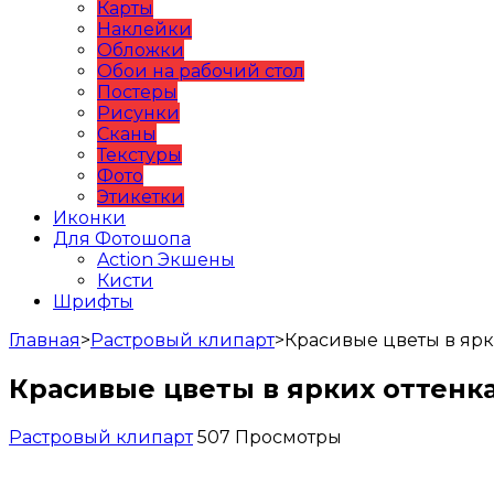
Карты
Наклейки
Обложки
Обои на рабочий стол
Постеры
Рисунки
Сканы
Текстуры
Фото
Этикетки
Иконки
Для Фотошопа
Action Экшены
Кисти
Шрифты
Главная
>
Растровый клипарт
>
Красивые цветы в ярк
Красивые цветы в ярких оттенк
Растровый клипарт
507 Просмотры