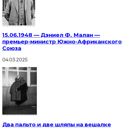
15.06.1948 — Дэниел Ф. Малан —
премьер-министр Южно-Африканского
Союза
04.03.2025
Два пальто и две шляпы на вешалке