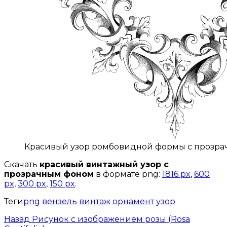
Красивый узор ромбовидной формы с прозр
Скачать
красивый винтажный узор с
прозрачным фоном
в формате png:
1816 px
,
600
px
,
300 px
,
150 px
.
Теги
png
вензель
винтаж
орнамент
узор
Назад
Рисунок с изображением розы (Rosa