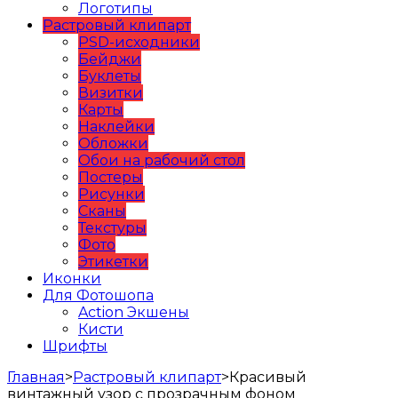
Логотипы
Растровый клипарт
PSD-исходники
Бейджи
Буклеты
Визитки
Карты
Наклейки
Обложки
Обои на рабочий стол
Постеры
Рисунки
Сканы
Текстуры
Фото
Этикетки
Иконки
Для Фотошопа
Action Экшены
Кисти
Шрифты
Главная
>
Растровый клипарт
>
Красивый
винтажный узор с прозрачным фоном