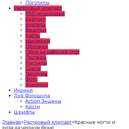
Логотипы
Растровый клипарт
PSD-исходники
Бейджи
Буклеты
Визитки
Карты
Наклейки
Обложки
Обои на рабочий стол
Постеры
Рисунки
Сканы
Текстуры
Фото
Этикетки
Иконки
Для Фотошопа
Action Экшены
Кисти
Шрифты
Главная
>
Растровый клипарт
>
Красные ногти и
роза на черном фоне