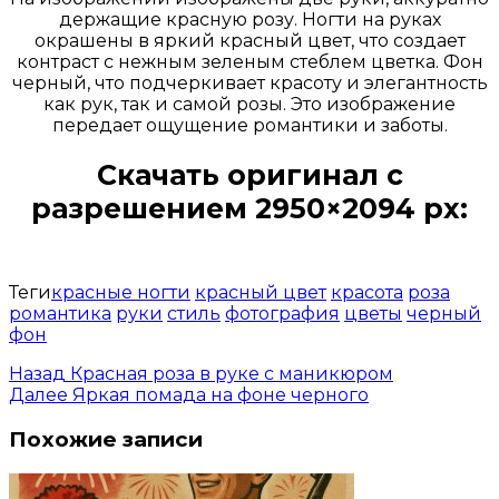
держащие красную розу. Ногти на руках
окрашены в яркий красный цвет, что создает
контраст с нежным зеленым стеблем цветка. Фон
черный, что подчеркивает красоту и элегантность
как рук, так и самой розы. Это изображение
передает ощущение романтики и заботы.
Скачать оригинал с
разрешением 2950×2094 px:
Открыть доступ за 99 руб.
Теги
красные ногти
красный цвет
красота
роза
романтика
руки
стиль
фотография
цветы
черный
фон
Назад
Красная роза в руке с маникюром
Далее
Яркая помада на фоне черного
Похожие записи