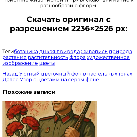
разнообразию флоры.
Скачать оригинал с
разрешением 2236×2526 px:
Открыть доступ за 99 руб.
Теги
ботаника
дикая природа
живопись
природа
растения
растительность
флора
художественное
изображение
цветы
Назад
Уютный цветочный фон в пастельных тонах
Далее
Узор с цветами на сером фоне
Похожие записи