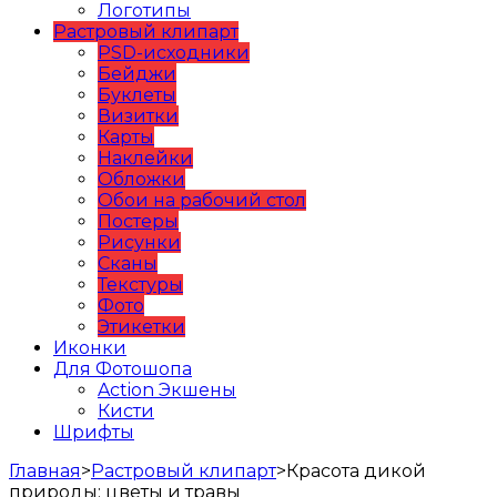
Логотипы
Растровый клипарт
PSD-исходники
Бейджи
Буклеты
Визитки
Карты
Наклейки
Обложки
Обои на рабочий стол
Постеры
Рисунки
Сканы
Текстуры
Фото
Этикетки
Иконки
Для Фотошопа
Action Экшены
Кисти
Шрифты
Главная
>
Растровый клипарт
>
Красота дикой
природы: цветы и травы