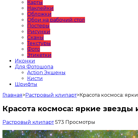
Карты
Наклейки
Обложки
Обои на рабочий стол
Постеры
Рисунки
Сканы
Текстуры
Фото
Этикетки
Иконки
Для Фотошопа
Action Экшены
Кисти
Шрифты
Главная
>
Растровый клипарт
>
Красота космоса: ярк
Красота космоса: яркие звезды 
Растровый клипарт
573 Просмотры