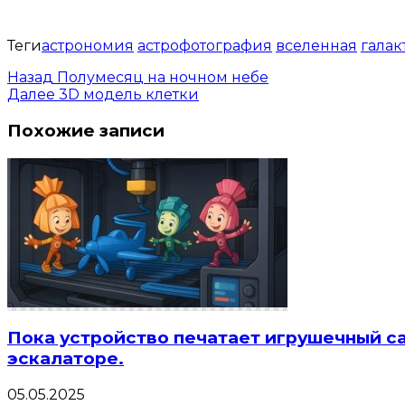
Теги
астрономия
астрофотография
вселенная
галак
Назад
Полумесяц на ночном небе
Далее
3D модель клетки
Похожие записи
Пока устройство печатает игрушечный с
эскалаторе.
05.05.2025