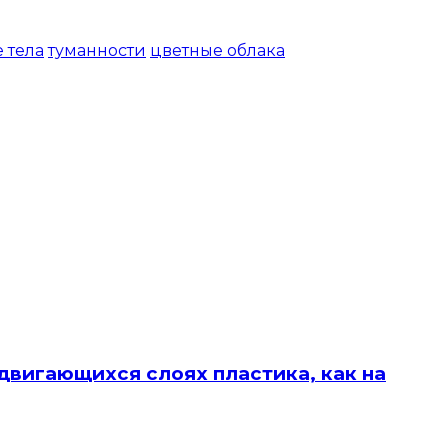
 тела
туманности
цветные облака
двигающихся слоях пластика, как на