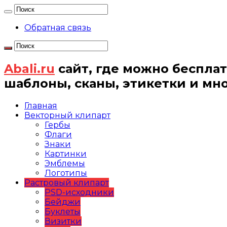
Обратная связь
Abali.ru
сайт, где можно бесплат
шаблоны, сканы, этикетки и мн
Главная
Векторный клипарт
Гербы
Флаги
Знаки
Картинки
Эмблемы
Логотипы
Растровый клипарт
PSD-исходники
Бейджи
Буклеты
Визитки