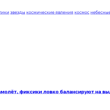
Открыть доступ за 99 руб.
тики
звезды
космические явления
космос
небесные
амолёт, фиксики ловко балансируют на вы