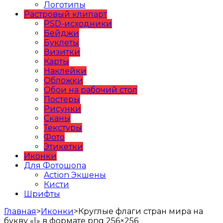
Логотипы
Растровый клипарт
PSD-исходники
Бейджи
Буклеты
Визитки
Карты
Наклейки
Обложки
Обои на рабочий стол
Постеры
Рисунки
Сканы
Текстуры
Фото
Этикетки
Иконки
Для Фотошопа
Action Экшены
Кисти
Шрифты
Главная
>
Иконки
>
Круглые флаги стран мира на
букву «l» в формате png 256×256