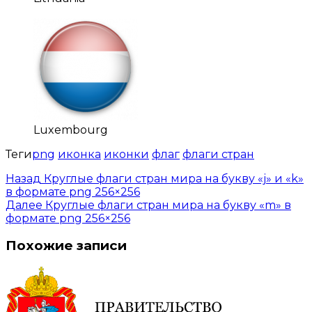
Luxembourg
Теги
png
иконка
иконки
флаг
флаги стран
Назад
Круглые флаги стран мира на букву «j» и «k»
в формате png 256×256
Далее
Круглые флаги стран мира на букву «m» в
формате png 256×256
Похожие записи