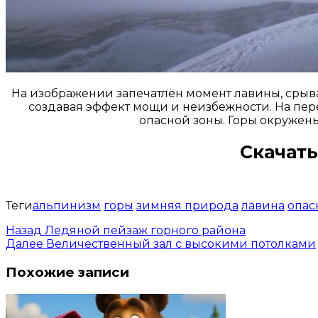
На изображении запечатлён момент лавины, срыва
создавая эффект мощи и неизбежности. На пер
опасной зоны. Горы окружены
Скачать
Теги
альпинизм
горы
зимняя природа
лавина
опас
Назад
Ледяной пейзаж горного района
Далее
Величественный зал с высокими потолками
Похожие записи