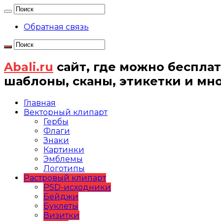
Обратная связь
Abali.ru
сайт, где можно бесплат
шаблоны, сканы, этикетки и мн
Главная
Векторный клипарт
Гербы
Флаги
Знаки
Картинки
Эмблемы
Логотипы
Растровый клипарт
PSD-исходники
Бейджи
Буклеты
Визитки