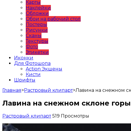
Карты
Наклейки
Обложки
Обои на рабочий стол
Постеры
Рисунки
Сканы
Текстуры
Фото
Этикетки
Иконки
Для Фотошопа
Action Экшены
Кисти
Шрифты
Главная
>
Растровый клипарт
>
Лавина на снежном с
Лавина на снежном склоне горы
Растровый клипарт
519 Просмотры