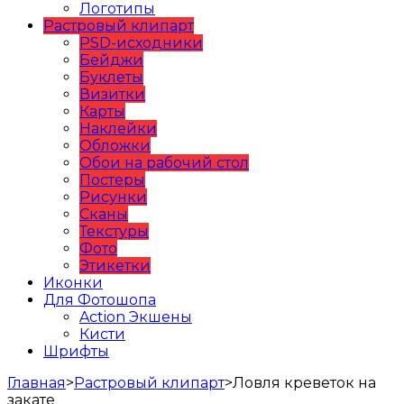
Логотипы
Растровый клипарт
PSD-исходники
Бейджи
Буклеты
Визитки
Карты
Наклейки
Обложки
Обои на рабочий стол
Постеры
Рисунки
Сканы
Текстуры
Фото
Этикетки
Иконки
Для Фотошопа
Action Экшены
Кисти
Шрифты
Главная
>
Растровый клипарт
>
Ловля креветок на
закате