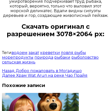
умиротворения подчеркивает труд рыбака,
который, вероятно, только что выловил этот
морской деликатес. Вдали видны силуэты
деревьев и гор, создающие живописный пейзаж.
Скачать оригинал с
разрешением 3078×2064 px:
Открыть доступ за 99 руб.
Теги
водоем
закат
креветки
ловля рыбы
морепродукты
природа
рыбаки
рыболовство
сельская жизнь
Назад
Добро пожаловать в Могадишо
Далее
Храм Wat Arun на реке Чао Прайя
Похожие записи