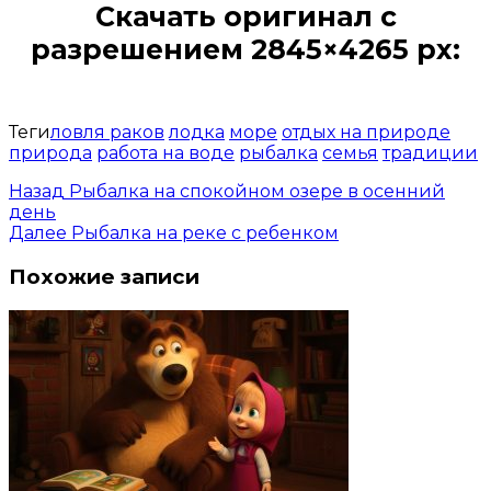
Скачать оригинал с
разрешением 2845×4265 px:
Открыть доступ за 99 руб.
Теги
ловля раков
лодка
море
отдых на природе
природа
работа на воде
рыбалка
семья
традиции
Назад
Рыбалка на спокойном озере в осенний
день
Далее
Рыбалка на реке с ребенком
Похожие записи