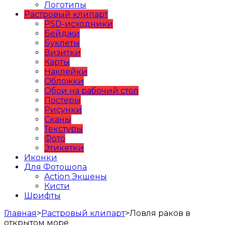
Логотипы
Растровый клипарт
PSD-исходники
Бейджи
Буклеты
Визитки
Карты
Наклейки
Обложки
Обои на рабочий стол
Постеры
Рисунки
Сканы
Текстуры
Фото
Этикетки
Иконки
Для Фотошопа
Action Экшены
Кисти
Шрифты
Главная
>
Растровый клипарт
>
Ловля раков в
открытом море