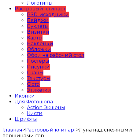
Логотипы
Растровый клипарт
PSD-исходники
Бейджи
Буклеты
Визитки
Карты
Наклейки
Обложки
Обои на рабочий стол
Постеры
Рисунки
Сканы
Текстуры
Фото
Этикетки
Иконки
Для Фотошопа
Action Экшены
Кисти
Шрифты
Главная
>
Растровый клипарт
>
Луна над снежными
вершинами гор