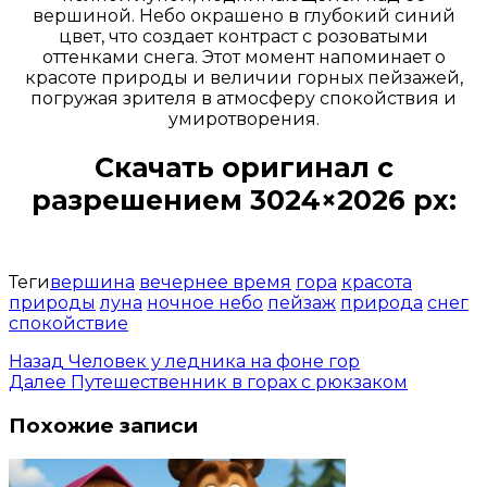
вершиной. Небо окрашено в глубокий синий
цвет, что создает контраст с розоватыми
оттенками снега. Этот момент напоминает о
красоте природы и величии горных пейзажей,
погружая зрителя в атмосферу спокойствия и
умиротворения.
Скачать оригинал с
разрешением 3024×2026 px:
Открыть доступ за 99 руб.
Теги
вершина
вечернее время
гора
красота
природы
луна
ночное небо
пейзаж
природа
снег
спокойствие
Назад
Человек у ледника на фоне гор
Далее
Путешественник в горах с рюкзаком
Похожие записи