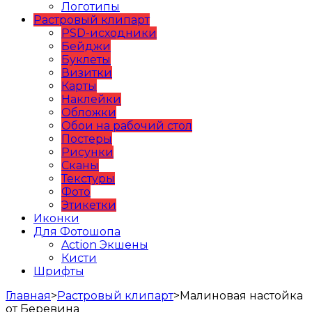
Логотипы
Растровый клипарт
PSD-исходники
Бейджи
Буклеты
Визитки
Карты
Наклейки
Обложки
Обои на рабочий стол
Постеры
Рисунки
Сканы
Текстуры
Фото
Этикетки
Иконки
Для Фотошопа
Action Экшены
Кисти
Шрифты
Главная
>
Растровый клипарт
>
Малиновая настойка
от Беревина