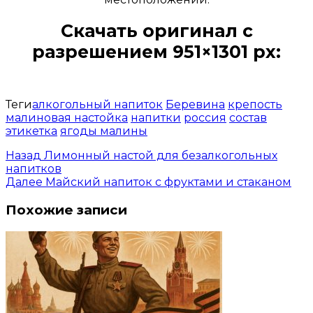
Скачать оригинал с
разрешением 951×1301 px:
Открыть доступ за 99 руб.
Теги
алкогольный напиток
Беревина
крепость
малиновая настойка
напитки
россия
состав
этикетка
ягоды малины
Назад
Лимонный настой для безалкогольных
напитков
Далее
Майский напиток с фруктами и стаканом
Похожие записи