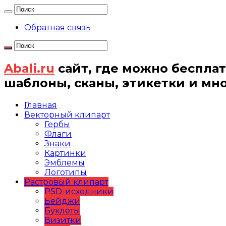
Обратная связь
Abali.ru
сайт, где можно бесплат
шаблоны, сканы, этикетки и мн
Главная
Векторный клипарт
Гербы
Флаги
Знаки
Картинки
Эмблемы
Логотипы
Растровый клипарт
PSD-исходники
Бейджи
Буклеты
Визитки