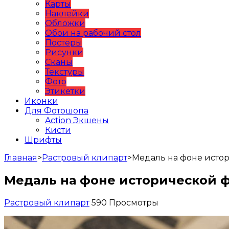
Карты
Наклейки
Обложки
Обои на рабочий стол
Постеры
Рисунки
Сканы
Текстуры
Фото
Этикетки
Иконки
Для Фотошопа
Action Экшены
Кисти
Шрифты
Главная
>
Растровый клипарт
>
Медаль на фоне исто
Медаль на фоне исторической 
Растровый клипарт
590 Просмотры