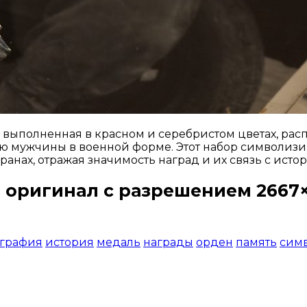
выполненная в красном и серебристом цветах, расп
 мужчины в военной форме. Этот набор символизи
ранах, отражая значимость наград и их связь с исто
 оригинал с разрешением 2667×
Открыть доступ за 99 руб.
ография
история
медаль
награды
орден
память
сим