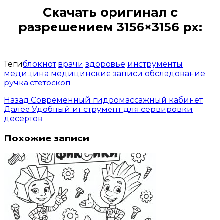
Скачать оригинал с
разрешением 3156×3156 px:
Открыть доступ за 99 руб.
Теги
блокнот
врачи
здоровье
инструменты
медицина
медицинские записи
обследование
ручка
стетоскоп
Назад
Современный гидромассажный кабинет
Далее
Удобный инструмент для сервировки
десертов
Похожие записи