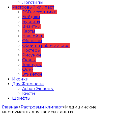
Логотипы
Растровый клипарт
PSD-исходники
Бейджи
Буклеты
Визитки
Карты
Наклейки
Обложки
Обои на рабочий стол
Постеры
Рисунки
Сканы
Текстуры
Фото
Этикетки
Иконки
Для Фотошопа
Action Экшены
Кисти
Шрифты
Главная
>
Растровый клипарт
>
Медицинские
инструменты для записи данных