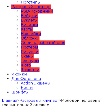
Логотипы
Растровый клипарт
PSD-исходники
Бейджи
Буклеты
Визитки
Карты
Наклейки
Обложки
Обои на рабочий стол
Постеры
Рисунки
Сканы
Текстуры
Фото
Этикетки
Иконки
Для Фотошопа
Action Экшены
Кисти
Шрифты
Главная
>
Растровый клипарт
>
Молодой человек в
традиционной одежде