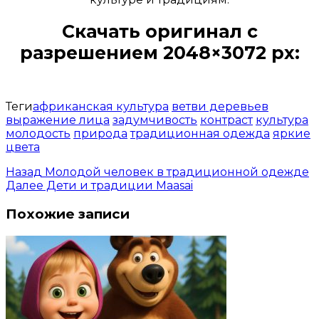
Скачать оригинал с
разрешением 2048×3072 px:
Открыть доступ за 99 руб.
Теги
африканская культура
ветви деревьев
выражение лица
задумчивость
контраст
культура
молодость
природа
традиционная одежда
яркие
цвета
Назад
Молодой человек в традиционной одежде
Далее
Дети и традиции Maasai
Похожие записи