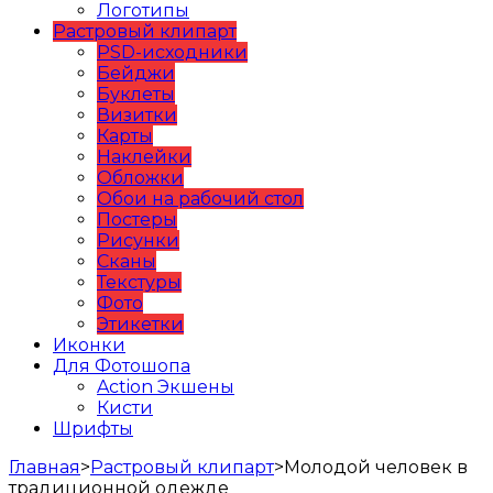
Логотипы
Растровый клипарт
PSD-исходники
Бейджи
Буклеты
Визитки
Карты
Наклейки
Обложки
Обои на рабочий стол
Постеры
Рисунки
Сканы
Текстуры
Фото
Этикетки
Иконки
Для Фотошопа
Action Экшены
Кисти
Шрифты
Главная
>
Растровый клипарт
>
Молодой человек в
традиционной одежде