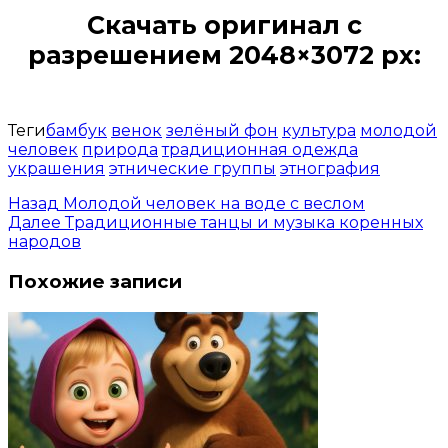
Скачать оригинал с
разрешением 2048×3072 px:
Открыть доступ за 99 руб.
Теги
бамбук
венок
зелёный фон
культура
молодой
человек
природа
традиционная одежда
украшения
этнические группы
этнография
Назад
Молодой человек на воде с веслом
Далее
Традиционные танцы и музыка коренных
народов
Похожие записи