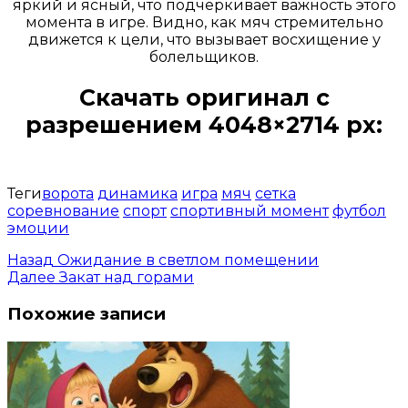
яркий и ясный, что подчеркивает важность этого
момента в игре. Видно, как мяч стремительно
движется к цели, что вызывает восхищение у
болельщиков.
Скачать оригинал с
разрешением 4048×2714 px:
Открыть доступ за 99 руб.
Теги
ворота
динамика
игра
мяч
сетка
соревнование
спорт
спортивный момент
футбол
эмоции
Назад
Ожидание в светлом помещении
Далее
Закат над горами
Похожие записи