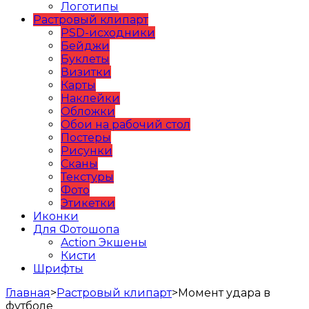
Логотипы
Растровый клипарт
PSD-исходники
Бейджи
Буклеты
Визитки
Карты
Наклейки
Обложки
Обои на рабочий стол
Постеры
Рисунки
Сканы
Текстуры
Фото
Этикетки
Иконки
Для Фотошопа
Action Экшены
Кисти
Шрифты
Главная
>
Растровый клипарт
>
Момент удара в
футболе