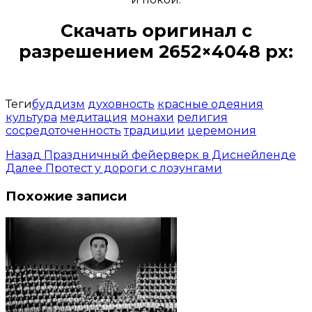
Скачать оригинал с
разрешением 2652×4048 px:
Открыть доступ за 99 руб.
Теги
буддизм
духовность
красные одеяния
культура
медитация
монахи
религия
сосредоточенность
традиции
церемония
Назад
Праздничный фейерверк в Диснейленде
Далее
Протест у дороги с лозунгами
Похожие записи