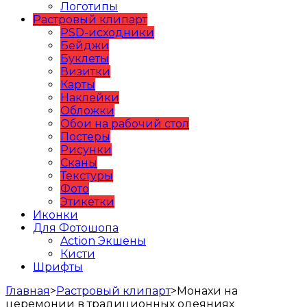
Логотипы
Растровый клипарт
PSD-исходники
Бейджи
Буклеты
Визитки
Карты
Наклейки
Обложки
Обои на рабочий стол
Постеры
Рисунки
Сканы
Текстуры
Фото
Этикетки
Иконки
Для Фотошопа
Action Экшены
Кисти
Шрифты
Главная
>
Растровый клипарт
>
Монахи на
церемонии в традиционных одеяниях