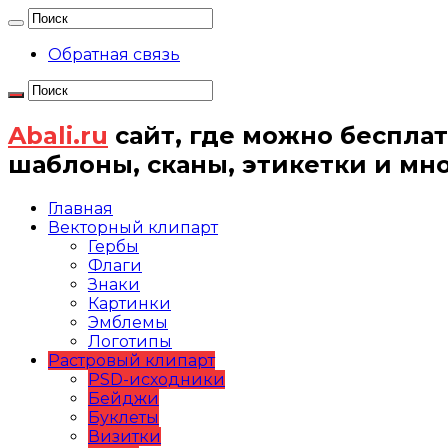
Обратная связь
Abali.ru
сайт, где можно бесплат
шаблоны, сканы, этикетки и мн
Главная
Векторный клипарт
Гербы
Флаги
Знаки
Картинки
Эмблемы
Логотипы
Растровый клипарт
PSD-исходники
Бейджи
Буклеты
Визитки