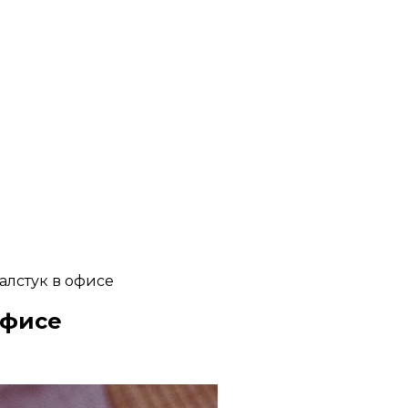
алстук в офисе
офисе