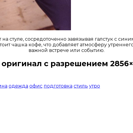
а стуле, сосредоточенно завязывая галстук с сини
стоит чашка кофе, что добавляет атмосферу утреннег
важной встрече или событию.
 оригинал с разрешением 2856×
Открыть доступ за 99 руб.
ина
одежда
офис
подготовка
стиль
утро