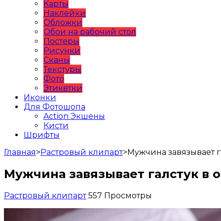
Карты
Наклейки
Обложки
Обои на рабочий стол
Постеры
Рисунки
Сканы
Текстуры
Фото
Этикетки
Иконки
Для Фотошопа
Action Экшены
Кисти
Шрифты
Главная
>
Растровый клипарт
>
Мужчина завязывает г
Мужчина завязывает галстук в 
Растровый клипарт
557 Просмотры