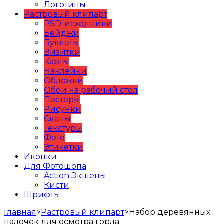
Логотипы
Растровый клипарт
PSD-исходники
Бейджи
Буклеты
Визитки
Карты
Наклейки
Обложки
Обои на рабочий стол
Постеры
Рисунки
Сканы
Текстуры
Фото
Этикетки
Иконки
Для Фотошопа
Action Экшены
Кисти
Шрифты
Главная
>
Растровый клипарт
>
Набор деревянных
палочек для осмотра горла