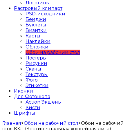
Логотипы
Растровый клипарт
PSD-исходники
Бейджи
Буклеты
Визитки
Карты
Наклейки
Обложки
Обои на рабочий стол
Постеры
Рисунки
Сканы
Текстуры
Фото
Этикетки
Иконки
Для Фотошопа
Action Экшены
Кисти
Шрифты
Главная
>
Обои на рабочий стол
>
Обои на рабочий
стол КХЛ (Континентальная хоккейная лига)