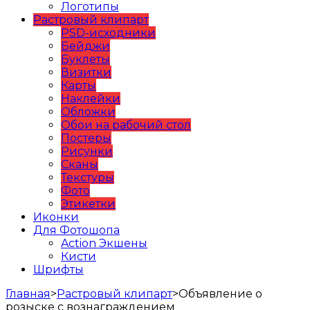
Логотипы
Растровый клипарт
PSD-исходники
Бейджи
Буклеты
Визитки
Карты
Наклейки
Обложки
Обои на рабочий стол
Постеры
Рисунки
Сканы
Текстуры
Фото
Этикетки
Иконки
Для Фотошопа
Action Экшены
Кисти
Шрифты
Главная
>
Растровый клипарт
>
Объявление о
розыске с вознаграждением