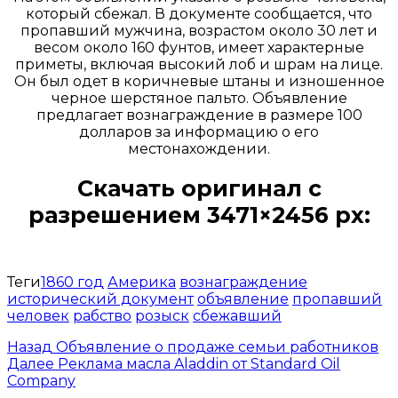
который сбежал. В документе сообщается, что
пропавший мужчина, возрастом около 30 лет и
весом около 160 фунтов, имеет характерные
приметы, включая высокий лоб и шрам на лице.
Он был одет в коричневые штаны и изношенное
черное шерстяное пальто. Объявление
предлагает вознаграждение в размере 100
долларов за информацию о его
местонахождении.
Скачать оригинал с
разрешением 3471×2456 px:
Открыть доступ за 99 руб.
Теги
1860 год
Америка
вознаграждение
исторический документ
объявление
пропавший
человек
рабство
розыск
сбежавший
Назад
Объявление о продаже семьи работников
Далее
Реклама масла Aladdin от Standard Oil
Company