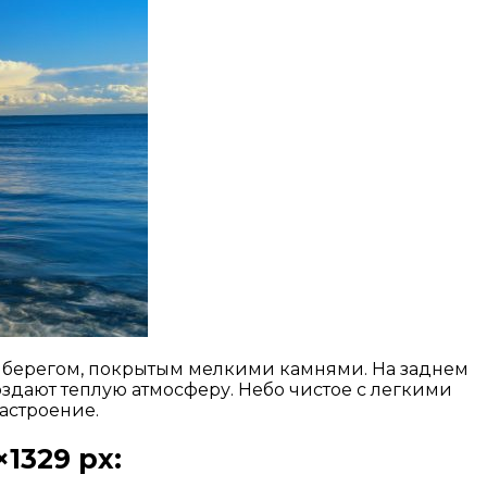
 берегом, покрытым мелкими камнями. На заднем
здают теплую атмосферу. Небо чистое с легкими
астроение.
1329 px: