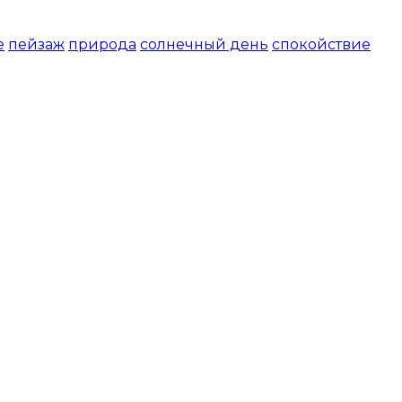
Открыть доступ за 99 руб.
е
пейзаж
природа
солнечный день
спокойствие