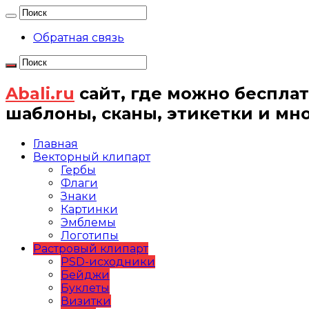
Обратная связь
Abali.ru
сайт, где можно бесплат
шаблоны, сканы, этикетки и мн
Главная
Векторный клипарт
Гербы
Флаги
Знаки
Картинки
Эмблемы
Логотипы
Растровый клипарт
PSD-исходники
Бейджи
Буклеты
Визитки