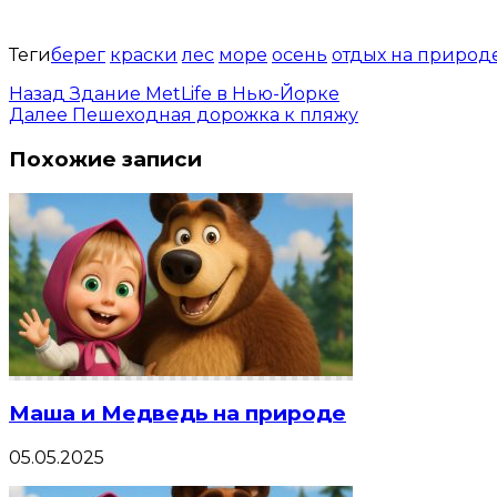
Теги
берег
краски
лес
море
осень
отдых на природ
Назад
Здание MetLife в Нью-Йорке
Далее
Пешеходная дорожка к пляжу
Похожие записи
Маша и Медведь на природе
05.05.2025