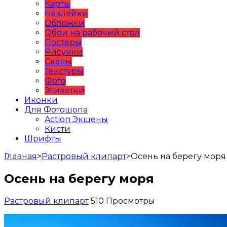
Карты
Наклейки
Обложки
Обои на рабочий стол
Постеры
Рисунки
Сканы
Текстуры
Фото
Этикетки
Иконки
Для Фотошопа
Action Экшены
Кисти
Шрифты
Главная
>
Растровый клипарт
>
Осень на берегу моря
Осень на берегу моря
Растровый клипарт
510 Просмотры