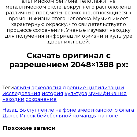
альпийском регионе. Тело лежит на
металлическом столе, вокруг него расположены
различные предметы, возможно, относящиеся к
времени жизни этого человека. Мумия имеет
характерную окраску, что свидетельствует о
процессе сохранения. Ученые изучают находку
для получения информации о жизни и культуре
древних людей.
Скачать оригинал с
разрешением 2048×1388 px:
Открыть доступ за 99 руб.
Теги
альпы
археология
древние цивилизации
исследования
история
культура
мумификация
находки
сохранение
Назад
Выступление на фоне американского флага
Далее
Игрок бейсбольной команды на поле
Похожие записи