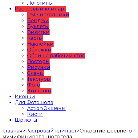
Логотипы
Растровый клипарт
PSD-исходники
Бейджи
Буклеты
Визитки
Карты
Наклейки
Обложки
Обои на рабочий стол
Постеры
Рисунки
Сканы
Текстуры
Фото
Этикетки
Иконки
Для Фотошопа
Action Экшены
Кисти
Шрифты
Главная
>
Растровый клипарт
>
Открытие древнего
мумифицированного тела