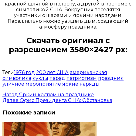
красной шляпой в полоску, а другой в костюме с
символикой США. Вокруг них веселятся
участники с шарами и яркими нарядами.
Параллельно можно увидеть дым, создающий
атмосферу праздника.
Скачать оригинал с
разрешением 3580×2427 px:
Открыть доступ за 99 руб.
Теги
1976 год
200 лет США
американская
символика
куклы
парад
патриотизм
праздник
уличное мероприятие
яркие наряды
Назад
Яркий костюм на празднике
Далее
Офис Президента США: Обстановка
Похожие записи