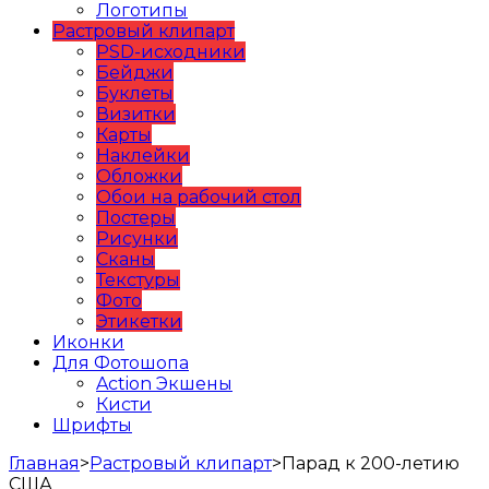
Логотипы
Растровый клипарт
PSD-исходники
Бейджи
Буклеты
Визитки
Карты
Наклейки
Обложки
Обои на рабочий стол
Постеры
Рисунки
Сканы
Текстуры
Фото
Этикетки
Иконки
Для Фотошопа
Action Экшены
Кисти
Шрифты
Главная
>
Растровый клипарт
>
Парад к 200-летию
США