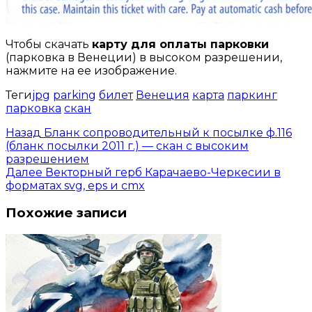
Чтобы скачать
карту для оплаты парковки
(парковка в Венеции) в высоком разрешении,
нажмите на ее изображение.
Теги
jpg
parking
билет
Венеция
карта
паркинг
парковка
скан
Назад
Бланк сопроводительный к посылке ф.116
(бланк посылки 2011 г.) — скан с высоким
разрешением
Далее
Векторный герб Карачаево-Черкесии в
форматах svg, eps и cmx
Похожие записи