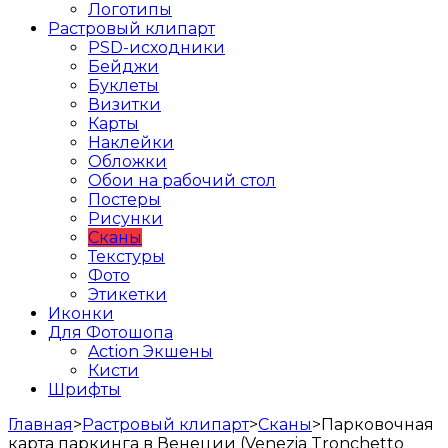
Логотипы
Растровый клипарт
PSD-исходники
Бейджи
Буклеты
Визитки
Карты
Наклейки
Обложки
Обои на рабочий стол
Постеры
Рисунки
Сканы
Текстуры
Фото
Этикетки
Иконки
Для Фотошопа
Action Экшены
Кисти
Шрифты
Главная
>
Растровый клипарт
>
Сканы
>
Парковочная
карта паркинга в Венеции (Venezia Tronchetto