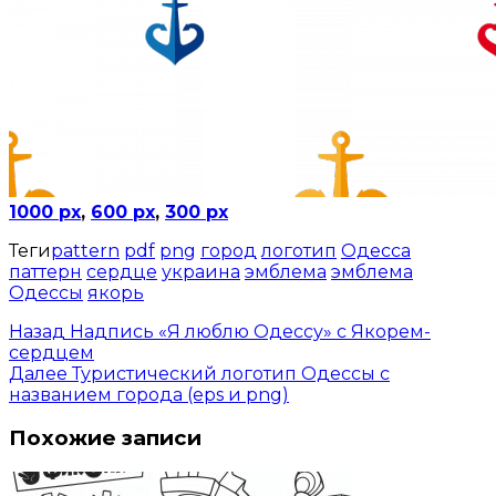
1000 px
,
600 px
,
300 px
Теги
pattern
pdf
png
город
логотип
Одесса
паттерн
сердце
украина
эмблема
эмблема
Одессы
якорь
Назад
Надпись «Я люблю Одессу» с Якорем-
сердцем
Далее
Туристический логотип Одессы с
названием города (eps и png)
Похожие записи