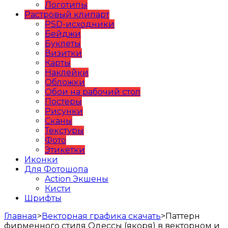
Логотипы
Растровый клипарт
PSD-исходники
Бейджи
Буклеты
Визитки
Карты
Наклейки
Обложки
Обои на рабочий стол
Постеры
Рисунки
Сканы
Текстуры
Фото
Этикетки
Иконки
Для Фотошопа
Action Экшены
Кисти
Шрифты
Главная
>
Векторная графика скачать
>
Паттерн
фирменного стиля Одессы (якоря) в векторном и