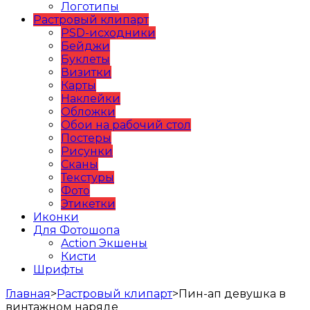
Логотипы
Растровый клипарт
PSD-исходники
Бейджи
Буклеты
Визитки
Карты
Наклейки
Обложки
Обои на рабочий стол
Постеры
Рисунки
Сканы
Текстуры
Фото
Этикетки
Иконки
Для Фотошопа
Action Экшены
Кисти
Шрифты
Главная
>
Растровый клипарт
>
Пин-ап девушка в
винтажном наряде