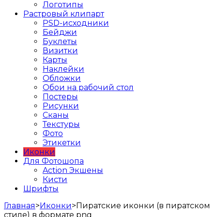
Логотипы
Растровый клипарт
PSD-исходники
Бейджи
Буклеты
Визитки
Карты
Наклейки
Обложки
Обои на рабочий стол
Постеры
Рисунки
Сканы
Текстуры
Фото
Этикетки
Иконки
Для Фотошопа
Action Экшены
Кисти
Шрифты
Главная
>
Иконки
>
Пиратские иконки (в пиратском
стиле) в формате png