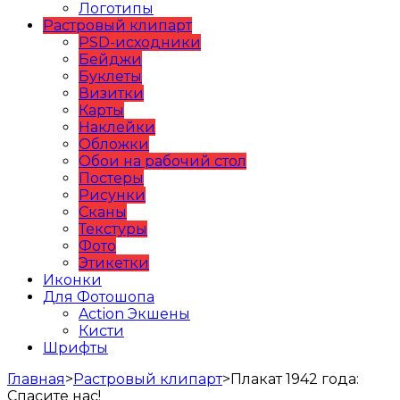
Логотипы
Растровый клипарт
PSD-исходники
Бейджи
Буклеты
Визитки
Карты
Наклейки
Обложки
Обои на рабочий стол
Постеры
Рисунки
Сканы
Текстуры
Фото
Этикетки
Иконки
Для Фотошопа
Action Экшены
Кисти
Шрифты
Главная
>
Растровый клипарт
>
Плакат 1942 года:
Спасите нас!