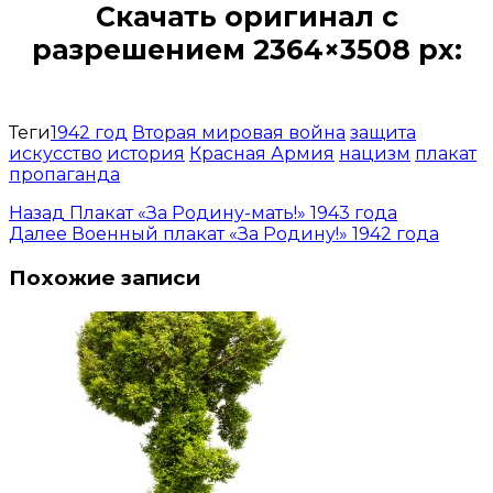
Скачать оригинал с
разрешением 2364×3508 px:
Открыть доступ за 99 руб.
Теги
1942 год
Вторая мировая война
защита
искусство
история
Красная Армия
нацизм
плакат
пропаганда
Назад
Плакат «За Родину-мать!» 1943 года
Далее
Военный плакат «За Родину!» 1942 года
Похожие записи