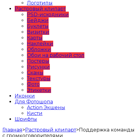
Логотипы
Растровый клипарт
PSD-исходники
Бейджи
Буклеты
Визитки
Карты
Наклейки
Обложки
Обои на рабочий стол
Постеры
Рисунки
Сканы
Текстуры
Фото
Этикетки
Иконки
Для Фотошопа
Action Экшены
Кисти
Шрифты
Главная
>
Растровый клипарт
>
Поддержка команды
с громкоговорителями