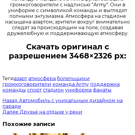
громкоговорители с надписью "Army". Они в
униформе с символикой команды и выглядят
полными энтузиазма. Атмосфера на стадионе
насыщена азартом, зрители вокруг внимательно
следят за происходящим на поле, создавая
дружелюбную и поддерживающую атмосферу.
Скачать оригинал с
разрешением 3468×2326 px:
Открыть доступ за 99 руб.
Теги
азарт
атмосфера
болельщики
громкоговорители
команда Army
поддержка
команды
спорт
стадион
униформа
фанаты
Назад
Автомобиль с уникальным дизайном на
параде
Далее
Друзья на отдыхе у реки
Похожие записи