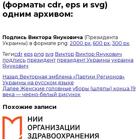
(форматы cdr, eps и svg)
одним архивом:
Открыть доступ за 99 руб.
Подпись Виктора Януковича
(Президента
Украины) в формате png:
2000 px
,
600 px
,
300 px
.
Теги
cdr
eps
png
svg
Виктор
Виктор Янукович
подпись
президент
президент Украины
украина
Янукович
Назад
Векторная эмблема «Партии Регионов»
Украины на русском языке
Далее
Женские головные уборы (шляпы) конца 19
века — черно-белый рисунок
Похожие записи