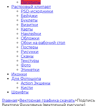
Логотипы
Растровый клипарт
PSD-исходники
Бейджи
Буклеты
Визитки
Карты
Наклейки
Обложки
Обои на рабочий стол
Постеры
Рисунки
Сканы
Текстуры
Фото
Этикетки
Иконки
Для Фотошопа
Action Экшены
Кисти
Шрифты
Главная
>
Векторная графика скачать
>
Подпись
Виктора Януковича (векторный рисунок)