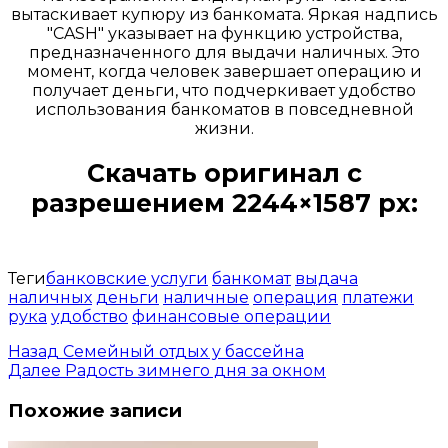
вытаскивает купюру из банкомата. Яркая надпись
"CASH" указывает на функцию устройства,
предназначенного для выдачи наличных. Это
момент, когда человек завершает операцию и
получает деньги, что подчеркивает удобство
использования банкоматов в повседневной
жизни.
Скачать оригинал с
разрешением 2244×1587 px:
Открыть доступ за 99 руб.
Теги
банковские услуги
банкомат
выдача
наличных
деньги
наличные
операция
платежи
рука
удобство
финансовые операции
Назад
Семейный отдых у бассейна
Далее
Радость зимнего дня за окном
Похожие записи