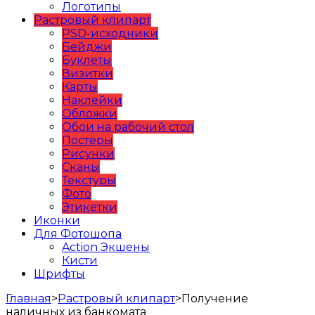
Логотипы
Растровый клипарт
PSD-исходники
Бейджи
Буклеты
Визитки
Карты
Наклейки
Обложки
Обои на рабочий стол
Постеры
Рисунки
Сканы
Текстуры
Фото
Этикетки
Иконки
Для Фотошопа
Action Экшены
Кисти
Шрифты
Главная
>
Растровый клипарт
>
Получение
наличных из банкомата