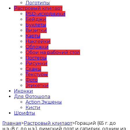
Логотипы
Растровый клипарт
PSD-исходники
Бейджи
Буклеты
Визитки
Карты
Наклейки
Обложки
Обои на рабочий стол
Постеры
Рисунки
Сканы
Текстуры
Фото
Этикетки
Иконки
Для Фотошопа
Action Экшены
Кисти
Шрифты
Главная
>
Растровый клипарт
>
Гораций (65 г. до
н.э.-8 г. до н.э.), римский поэт и сатирик, одним из