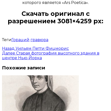
которого является «Ars Poetica».
Скачать оригинал с
разрешением 3081×4259 px:
Открыть доступ за 99 руб.
Теги
Гораций
гравюра
Назад
Уильям Петти Фицморис
Далее
Старая фотография высотного здания в
центре Нью-Йорка
Похожие записи