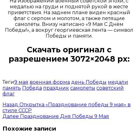
На изображении военный советской эпохи, с
медалью на груди и поднятой рукой в жесте
приветствия. На заднем плане виден красный
флаг с серпом и молотом, а также летящие
самолёты. Внизу написано «9 Мая С Днём
Победы!», а вокруг георгиевская лента — символ
Победы и памяти.
Скачать оригинал с
разрешением 3072×2048 px:
Открыть доступ за 99 руб.
Теги
9 мая
военная форма
день Победы
медали
память
Победа
праздник
самолеты
советский
флаг
Назад
Открытка «Празднование победы 9 мая» в
стиле СССР
Далее
Празднование Дня Победы 9 Мая
Похожие записи