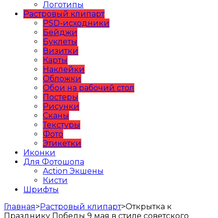
Логотипы
Растровый клипарт
PSD-исходники
Бейджи
Буклеты
Визитки
Карты
Наклейки
Обложки
Обои на рабочий стол
Постеры
Рисунки
Сканы
Текстуры
Фото
Этикетки
Иконки
Для Фотошопа
Action Экшены
Кисти
Шрифты
Главная
>
Растровый клипарт
>
Открытка к
Празднику Победы 9 мая в стиле советского