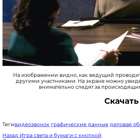
На изображении видно, как ведущий проводит 
другими участниками. На экране можно увиде
внимательно следят за происходящим
Скачать
Теги
видеозвонок
графические данные
деловая об
Назад
Игра света и бумаги с кнопкой