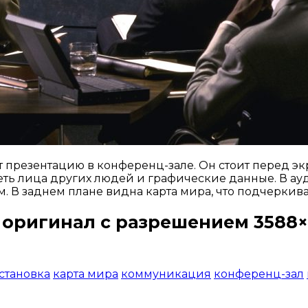
презентацию в конференц-зале. Он стоит перед эк
ть лица других людей и графические данные. В ау
. В заднем плане видна карта мира, что подчеркив
 оригинал с разрешением 3588×
Открыть доступ за 99 руб.
становка
карта мира
коммуникация
конференц-зал