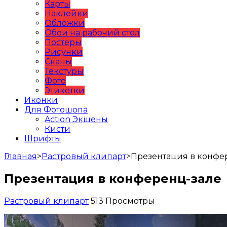
Карты
Наклейки
Обложки
Обои на рабочий стол
Постеры
Рисунки
Сканы
Текстуры
Фото
Этикетки
Иконки
Для Фотошопа
Action Экшены
Кисти
Шрифты
Главная
>
Растровый клипарт
>
Презентация в конфе
Презентация в конференц-зале
Растровый клипарт
513 Просмотры