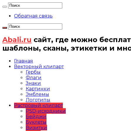
Обратная связь
Abali.ru
сайт, где можно бесплат
шаблоны, сканы, этикетки и мн
Главная
Векторный клипарт
Гербы
Флаги
Знаки
Картинки
Эмблемы
Логотипы
Растровый клипарт
PSD-исходники
Бейджи
Буклеты
Визитки