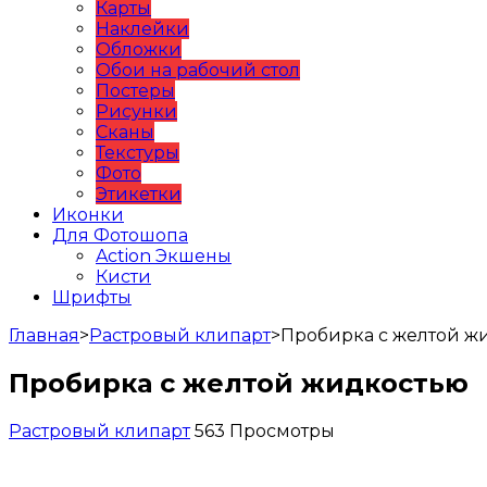
Карты
Наклейки
Обложки
Обои на рабочий стол
Постеры
Рисунки
Сканы
Текстуры
Фото
Этикетки
Иконки
Для Фотошопа
Action Экшены
Кисти
Шрифты
Главная
>
Растровый клипарт
>
Пробирка с желтой ж
Пробирка с желтой жидкостью
Растровый клипарт
563 Просмотры