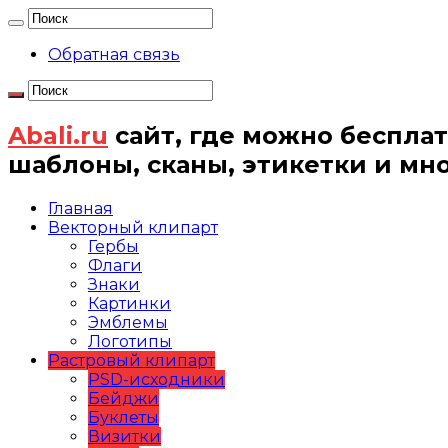
Обратная связь
Abali.ru
сайт, где можно бесплат
шаблоны, сканы, этикетки и мн
Главная
Векторный клипарт
Гербы
Флаги
Знаки
Картинки
Эмблемы
Логотипы
Растровый клипарт
PSD-исходники
Бейджи
Буклеты
Визитки