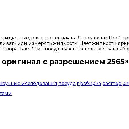
 жидкостью, расположенная на белом фоне. Пробирк
ливать или измерять жидкости. Цвет жидкости ярк
створа. Такой тип посуды часто используется в ла
 оригинал с разрешением 2565×
Открыть доступ за 99 руб.
научные исследования
посуда
пробирка
раствор
хи
стями