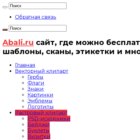
Обратная связь
Abali.ru
сайт, где можно бесплат
шаблоны, сканы, этикетки и мн
Главная
Векторный клипарт
Гербы
Флаги
Знаки
Картинки
Эмблемы
Логотипы
Растровый клипарт
PSD-исходники
Бейджи
Буклеты
Визитки