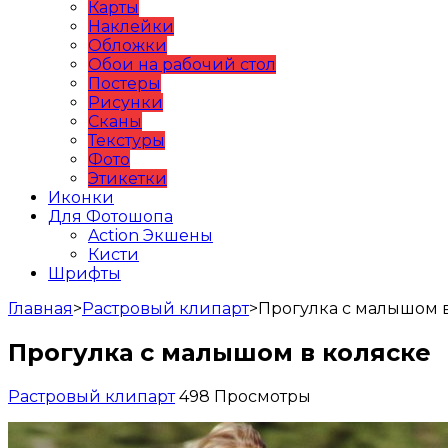
Карты
Наклейки
Обложки
Обои на рабочий стол
Постеры
Рисунки
Сканы
Текстуры
Фото
Этикетки
Иконки
Для Фотошопа
Action Экшены
Кисти
Шрифты
Главная
>
Растровый клипарт
>
Прогулка с малышом 
Прогулка с малышом в коляске
Растровый клипарт
498 Просмотры