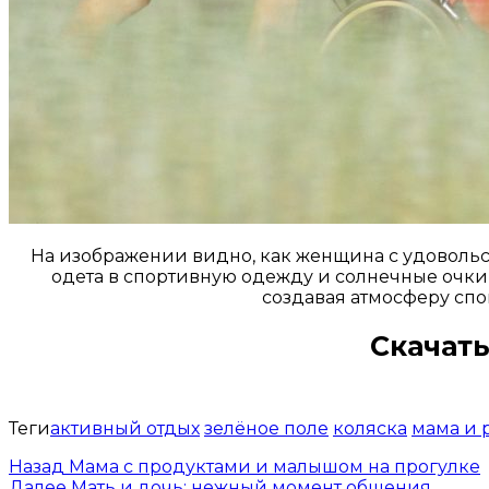
На изображении видно, как женщина с удовольс
одета в спортивную одежду и солнечные очки, 
создавая атмосферу спо
Скачать
Теги
активный отдых
зелёное поле
коляска
мама и 
Назад
Мама с продуктами и малышом на прогулке
Далее
Мать и дочь: нежный момент общения