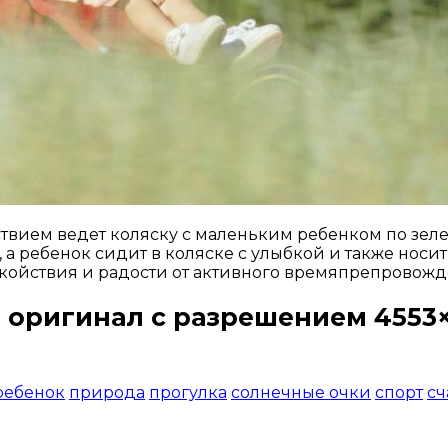
твием ведет коляску с маленьким ребенком по зел
а ребенок сидит в коляске с улыбкой и также носит
койствия и радости от активного времяпрепровожд
 оригинал с разрешением 4553×
Открыть доступ за 99 руб.
ребенок
природа
прогулка
солнечные очки
спорт
сч