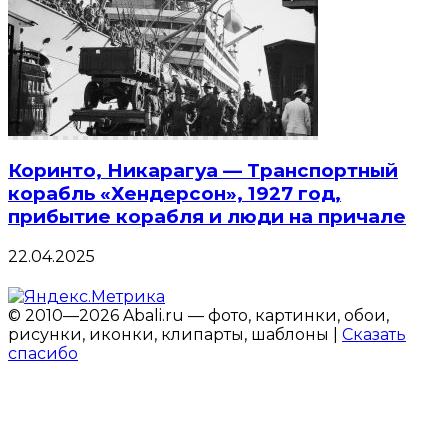
Коринто, Никарагуа — Транспортный
корабль «Хендерсон», 1927 год,
прибытие корабля и люди на причале
22.04.2025
© 2010—2026 Abali.ru — фото, картинки, обои,
рисунки, иконки, клипарты, шаблоны |
Сказать
спасибо