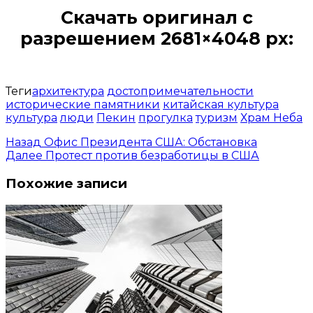
Скачать оригинал с
разрешением 2681×4048 px:
Открыть доступ за 99 руб.
Теги
архитектура
достопримечательности
исторические памятники
китайская культура
культура
люди
Пекин
прогулка
туризм
Храм Неба
Назад
Офис Президента США: Обстановка
Далее
Протест против безработицы в США
Похожие записи