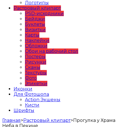
Логотипы
Растровый клипарт
PSD-исходники
Бейджи
Буклеты
Визитки
Карты
Наклейки
Обложки
Обои на рабочий стол
Постеры
Рисунки
Сканы
Текстуры
Фото
Этикетки
Иконки
Для Фотошопа
Action Экшены
Кисти
Шрифты
Главная
>
Растровый клипарт
>
Прогулка у Храма
Неба в Пекине