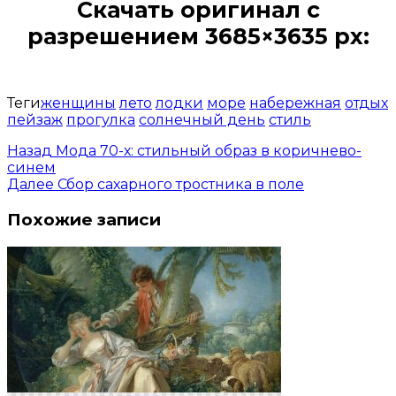
Скачать оригинал с
разрешением 3685×3635 px:
Открыть доступ за 99 руб.
Теги
женщины
лето
лодки
море
набережная
отдых
пейзаж
прогулка
солнечный день
стиль
Назад
Мода 70-х: стильный образ в коричнево-
синем
Далее
Сбор сахарного тростника в поле
Похожие записи