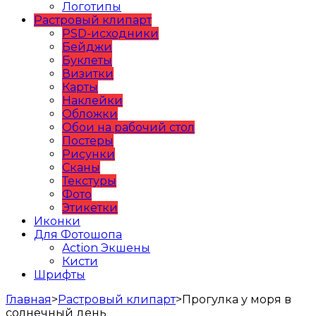
Логотипы
Растровый клипарт
PSD-исходники
Бейджи
Буклеты
Визитки
Карты
Наклейки
Обложки
Обои на рабочий стол
Постеры
Рисунки
Сканы
Текстуры
Фото
Этикетки
Иконки
Для Фотошопа
Action Экшены
Кисти
Шрифты
Главная
>
Растровый клипарт
>
Прогулка у моря в
солнечный день