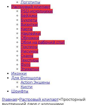
Логотипы
Растровый клипарт
PSD-исходники
Бейджи
Буклеты
Визитки
Карты
Наклейки
Обложки
Обои на рабочий стол
Постеры
Рисунки
Сканы
Текстуры
Фото
Этикетки
Иконки
Для Фотошопа
Action Экшены
Кисти
Шрифты
Главная
>
Растровый клипарт
>
Просторный
внутренний двор с колоннами