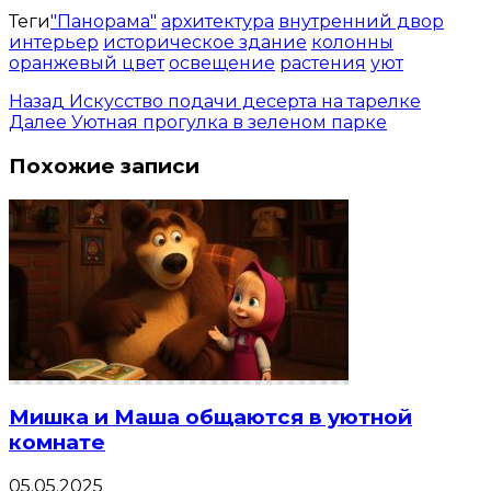
Теги
"Панорама"
архитектура
внутренний двор
интерьер
историческое здание
колонны
оранжевый цвет
освещение
растения
уют
Назад
Искусство подачи десерта на тарелке
Далее
Уютная прогулка в зеленом парке
Похожие записи
Мишка и Маша общаются в уютной
комнате
05.05.2025