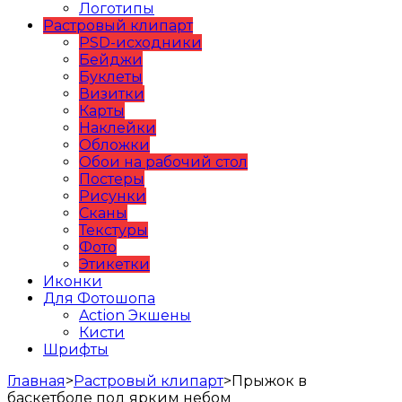
Логотипы
Растровый клипарт
PSD-исходники
Бейджи
Буклеты
Визитки
Карты
Наклейки
Обложки
Обои на рабочий стол
Постеры
Рисунки
Сканы
Текстуры
Фото
Этикетки
Иконки
Для Фотошопа
Action Экшены
Кисти
Шрифты
Главная
>
Растровый клипарт
>
Прыжок в
баскетболе под ярким небом