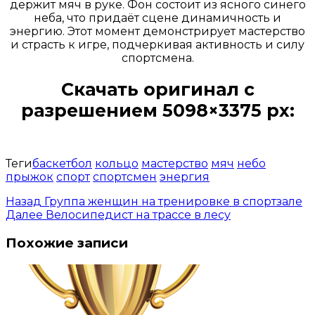
держит мяч в руке. Фон состоит из ясного синего
неба, что придаёт сцене динамичность и
энергию. Этот момент демонстрирует мастерство
и страсть к игре, подчеркивая активность и силу
спортсмена.
Скачать оригинал с
разрешением 5098×3375 px:
Открыть доступ за 99 руб.
Теги
баскетбол
кольцо
мастерство
мяч
небо
прыжок
спорт
спортсмен
энергия
Назад
Группа женщин на тренировке в спортзале
Далее
Велосипедист на трассе в лесу
Похожие записи