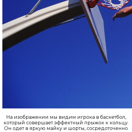
На изображении мы видим игрока в баскетбол,
который совершает эффектный прыжок к кольцу.
Он одет в яркую майку и шорты, сосредоточенно