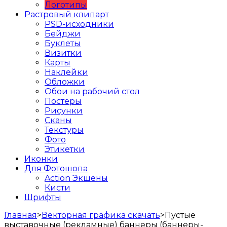
Логотипы
Растровый клипарт
PSD-исходники
Бейджи
Буклеты
Визитки
Карты
Наклейки
Обложки
Обои на рабочий стол
Постеры
Рисунки
Сканы
Текстуры
Фото
Этикетки
Иконки
Для Фотошопа
Action Экшены
Кисти
Шрифты
Главная
>
Векторная графика скачать
>
Пустые
выставочные (рекламные) баннеры (баннеры-