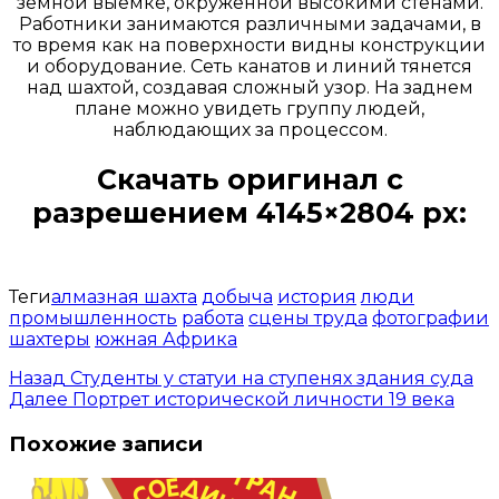
земной выемке, окруженной высокими стенами.
Работники занимаются различными задачами, в
то время как на поверхности видны конструкции
и оборудование. Сеть канатов и линий тянется
над шахтой, создавая сложный узор. На заднем
плане можно увидеть группу людей,
наблюдающих за процессом.
Скачать оригинал с
разрешением 4145×2804 px:
Открыть доступ за 99 руб.
Теги
алмазная шахта
добыча
история
люди
промышленность
работа
сцены труда
фотографии
шахтеры
южная Африка
Назад
Студенты у статуи на ступенях здания суда
Далее
Портрет исторической личности 19 века
Похожие записи