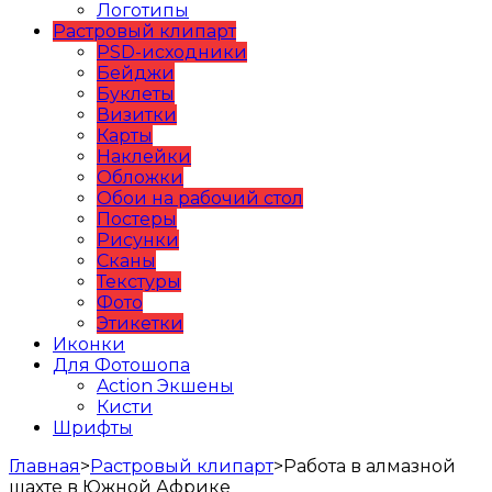
Логотипы
Растровый клипарт
PSD-исходники
Бейджи
Буклеты
Визитки
Карты
Наклейки
Обложки
Обои на рабочий стол
Постеры
Рисунки
Сканы
Текстуры
Фото
Этикетки
Иконки
Для Фотошопа
Action Экшены
Кисти
Шрифты
Главная
>
Растровый клипарт
>
Работа в алмазной
шахте в Южной Африке