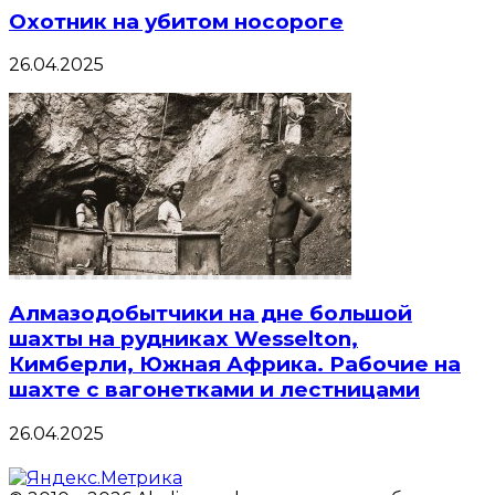
Охотник на убитом носороге
26.04.2025
Алмазодобытчики на дне большой
шахты на рудниках Wesselton,
Кимберли, Южная Африка. Рабочие на
шахте с вагонетками и лестницами
26.04.2025