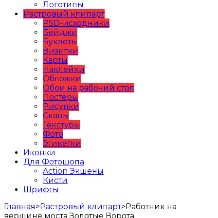
Логотипы
Растровый клипарт
PSD-исходники
Бейджи
Буклеты
Визитки
Карты
Наклейки
Обложки
Обои на рабочий стол
Постеры
Рисунки
Сканы
Текстуры
Фото
Этикетки
Иконки
Для Фотошопа
Action Экшены
Кисти
Шрифты
Главная
>
Растровый клипарт
>
Работник на
вершине моста Золотые Ворота