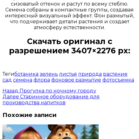
сизоватый оттенок и растут по всему стеблю.
Семена собраны в компактные группы, создавая
интересный визуальный эффект. Фон размытый,
что подчеркивает детали растения и создает
атмосферу естественности.
Скачать оригинал с
разрешением 3407×2276 px:
Открыть доступ за 99 руб.
Теги
ботаника
зелень
листья
природа
растение
сад
семена
флора
фоновое размытие
фотосъемка
Назад
Прогулка по ночному городу
Далее
Старинное оборудование для
производства напитков
Похожие записи