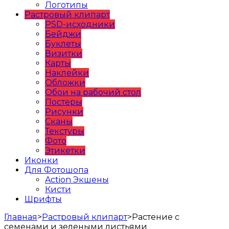
Логотипы
Растровый клипарт
PSD-исходники
Бейджи
Буклеты
Визитки
Карты
Наклейки
Обложки
Обои на рабочий стол
Постеры
Рисунки
Сканы
Текстуры
Фото
Этикетки
Иконки
Для Фотошопа
Action Экшены
Кисти
Шрифты
Главная
>
Растровый клипарт
>
Растение с
семенами и зелеными листьями