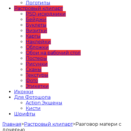
Логотипы
Растровый клипарт
PSD-исходники
Бейджи
Буклеты
Визитки
Карты
Наклейки
Обложки
Обои на рабочий стол
Постеры
Рисунки
Сканы
Текстуры
Фото
Этикетки
Иконки
Для Фотошопа
Action Экшены
Кисти
Шрифты
Главная
>
Растровый клипарт
>
Разговор матери с
дочерью