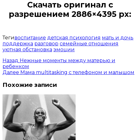
Скачать оригинал с
разрешением 2886×4395 px:
Открыть доступ за 99 руб.
Теги
воспитание
детская психология
мать и дочь
поддержка
разговор
семейные отношения
уютная обстановка
эмоции
Назад
Нежные моменты между матерью и
ребенком
Далее
Мама multitasking с телефоном и малышом
Похожие записи