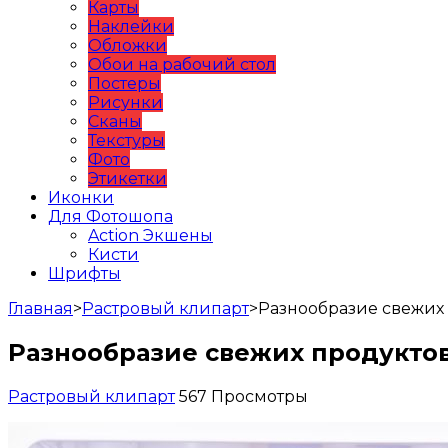
Карты
Наклейки
Обложки
Обои на рабочий стол
Постеры
Рисунки
Сканы
Текстуры
Фото
Этикетки
Иконки
Для Фотошопа
Action Экшены
Кисти
Шрифты
Главная
>
Растровый клипарт
>
Разнообразие свежих
Разнообразие свежих продукто
Растровый клипарт
567 Просмотры