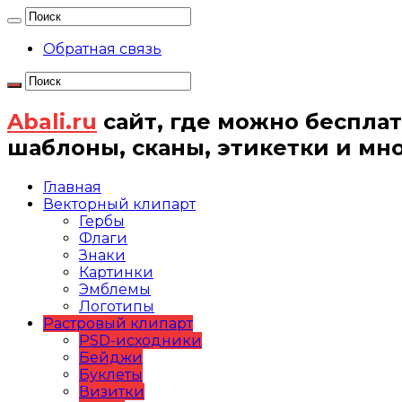
Обратная связь
Abali.ru
сайт, где можно бесплат
шаблоны, сканы, этикетки и мн
Главная
Векторный клипарт
Гербы
Флаги
Знаки
Картинки
Эмблемы
Логотипы
Растровый клипарт
PSD-исходники
Бейджи
Буклеты
Визитки