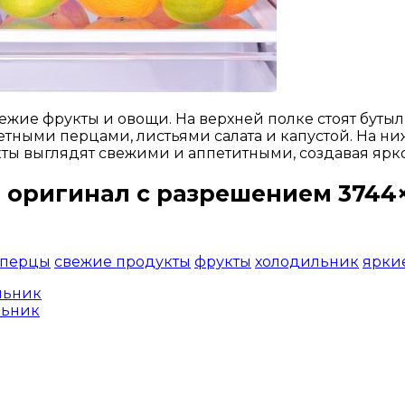
ие фрукты и овощи. На верхней полке стоят бутыл
тными перцами, листьями салата и капустой. На н
кты выглядят свежими и аппетитными, создавая ярко
 оригинал с разрешением 3744×
Открыть доступ за 99 руб.
перцы
свежие продукты
фрукты
холодильник
ярки
льник
льник