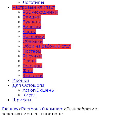
Логотипы
Растровый клипарт
PSD-исходники
Бейджи
Буклеты
Визитки
Карты
Наклейки
Обложки
Обои на рабочий стол
Постеры
Рисунки
Сканы
Текстуры
Фото
Этикетки
Иконки
Для Фотошопа
Action Экшены
Кисти
Шрифты
Главная
>
Растровый клипарт
>
Разнообразие
зелёных листьев в природе